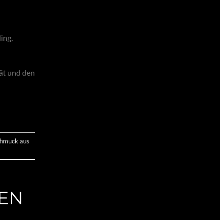
ing,
tät und den
hmuck aus
EN