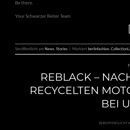
Be there.
Your Schwarzer Reiter Team
Veröffentlicht am
News
,
Stories
|
Markiert
berlinfashion
,
Collection
REBLACK – NAC
RECYCELTEN MOT
BEI 
VERÖFFENTLICHT