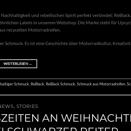
Nachhaltigkeit und rebellischen Spirit perfekt verbindet: ReBlack.
öhnlichen Labels in unserem Webshop. Die Marke steht für Upcycl
aus recycelten Motorradreifen.
r Schmuck. Es ist eine Geschichte über Motorradkultur, Kreativi
WEITERLESEN
→
haltiger Schmuck
,
ReBlack
,
ReBlack Schmuck
,
Schmuck aus Motorradreifen
,
Sc
NEWS
,
STORIES
EITEN AN WEIHNACHT