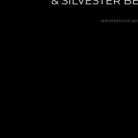
& SILVESTER B
VERÖFFENTLICHT A