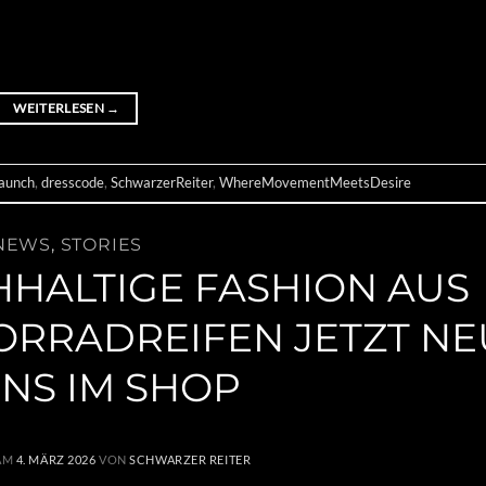
WEITERLESEN
→
Launch
,
dresscode
,
SchwarzerReiter
,
WhereMovementMeetsDesire
NEWS
,
STORIES
HHALTIGE FASHION AUS
ORRADREIFEN JETZT NE
UNS IM SHOP
 AM
4. MÄRZ 2026
VON
SCHWARZER REITER