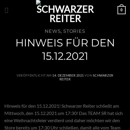
Zum
0
Inhalt
springen
NEWS
,
STORIES
HINWEIS FÜR DEN
15.12.2021
VERÖFFENTLICHT AM
14. DEZEMBER 2021
VON
SCHWARZER
REITER
Hinweis für den 15.12.2021! Schwarzer Reiter schließt am
Mittwoch, den 15.12.2021 um 17:30! Das TEAM SR hat sich
eine Weihnachtsfeier verdient und daher möchten wir den
Store bereits um 17:30 Uhr schließen, damit alle vom Team