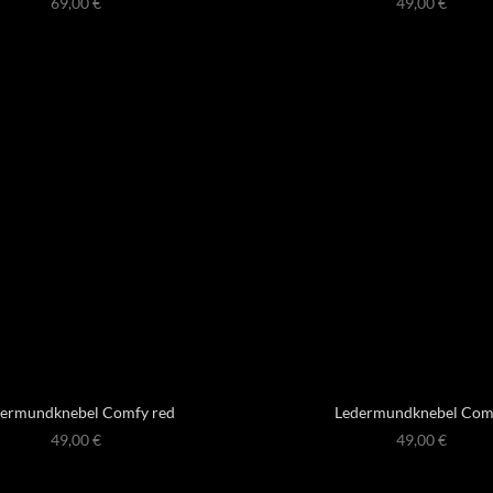
69,00
€
49,00
€
ermundknebel Comfy red
Ledermundknebel Com
49,00
€
49,00
€