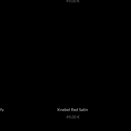
49,00
€
fy
Knebel Red Satin
49,00
€