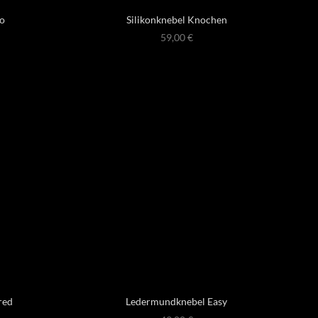
do
Silikonknebel Knochen
59,00
€
red
Ledermundknebel Easy