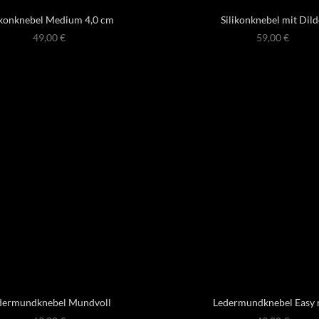
ikonknebel Medium 4,0 cm
Silikonknebel mit Dil
49,00
€
59,00
€
dermundknebel Mundvoll
Ledermundknebel Easy 