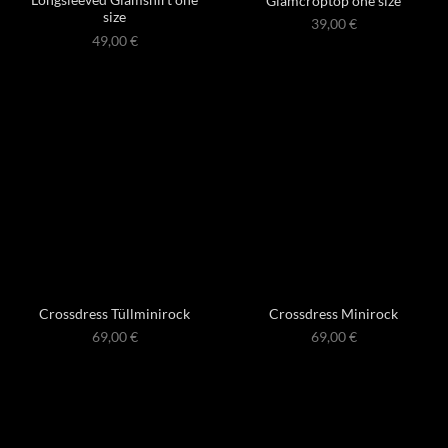
Longsleeved Glamshirt one
Glamcroptop one size
size
39,00
€
49,00
€
Crossdress Tüllminirock
Crossdress Minirock
69,00
€
69,00
€