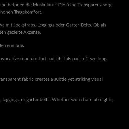
nd betonen die Muskulatur. Die feine Transparenz sorgt
d hohen Tragekomfort.
wa mit Jockstraps, Leggings oder Garter-Belts. Ob als
zen gezielte Akzente.
 Herrenmode.
ocative touch to their outfit. This pack of two long
nsparent fabric creates a subtle yet striking visual
, leggings, or garter belts. Whether worn for club nights,