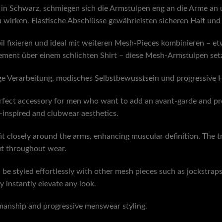
n Schwarz, schmiegen sich die Armstulpen eng an die Arme an u
 zu wirken. Elastische Abschlüsse gewährleisten sicheren Halt un
bil fixieren und ideal mit weiteren Mesh-Pieces kombinieren – et
Element über einem schlichten Shirt – diese Mesh-Armstulpen set
tige Verarbeitung, modisches Selbstbewusstsein und progressive
rfect accessory for men who want to add an avant-garde and prov
-inspired and clubwear aesthetics.
t closely around the arms, enhancing muscular definition. The tra
fit throughout wear.
n be styled effortlessly with other mesh pieces such as jockstraps
y instantly elevate any look.
smanship and progressive menswear styling.