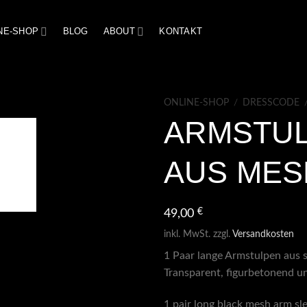
NE-SHOP
BLOG
ABOUT
KONTAKT
ONLINE-SHOP
/
DRESSCODE
ARMSTUL
AUS MES
€
49,00
inkl. MwSt.
zzgl.
Versandkosten
1 Paar lange Armstulpen aus 
Transparent, figurbetonend un
1 pair long black mesh arm sl