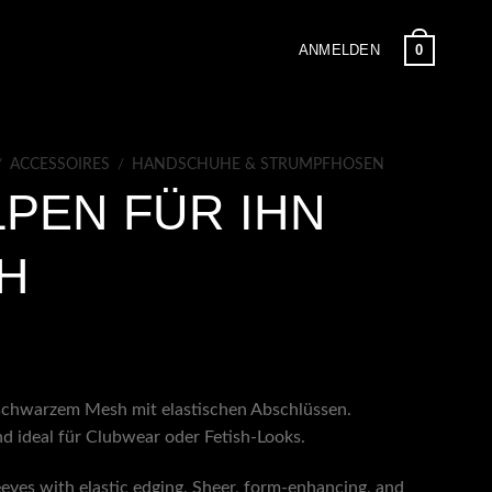
0
ANMELDEN
/
ACCESSOIRES
/
HANDSCHUHE & STRUMPFHOSEN
PEN FÜR IHN
H
schwarzem Mesh mit elastischen Abschlüssen.
d ideal für Clubwear oder Fetish-Looks.
eeves with elastic edging. Sheer, form-enhancing, and