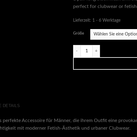
perfect for clubwear or fetish
Lieferzeit:
1 - 6 Werktage
Größe
Armstulpen für Ihn aus Mesh Men
 DETAILS
s perfekte Accessoire für Männer, die ihrem Outfit eine provoka
htigkeit mit moderner Fetish-Ästhetik und urbaner Clubwear.