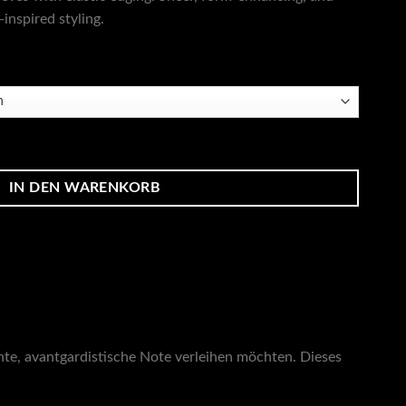
-inspired styling.
ge
IN DEN WARENKORB
nte, avantgardistische Note verleihen möchten. Dieses