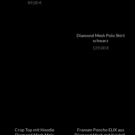
89,00
€
Diamond Mesh Polo Shirt
schwarz
129,00
€
Crop Top mit Hoodie
Fransen Poncho ELIX aus
Diamond Mesh Male
Diamond Mesh mit Kristall-