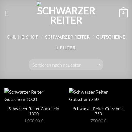
Zum
Inhalt
4
springen
ONLINE-SHOP
/
SCHWARZER REITER
/
GUTSCHEINE
FILTER
Schwarzer Reiter Gutschein
Schwarzer Reiter Gutschein
1000
750
1.000,00
€
750,00
€