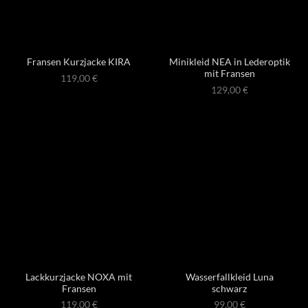
Minikleid NEA in Lederoptik
Fransen Kurzjacke KIRA
mit Fransen
119,00
€
129,00
€
Lackkurzjacke NOXA mit
Wasserfallkleid Luna
Fransen
schwarz
119,00
€
99,00
€