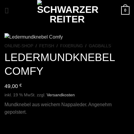
Zum
0
Inhalt
springen
ONLINE-SHOP
/
FETISH
/
FIXIERUNG
/
GAGBALLS
LEDERMUNDKNEBEL
COMFY
49,00
€
inkl. 19 % MwSt.
zzgl.
Versandkosten
Mundknebel aus weichem Nappaleder. Angenehm
gepolstert.