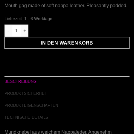
Mouth gag made of soft nappa leather. Pleasantly padded.
Lieferzeit:
1 - 6 Werktage
Ledermundknebel Comfy Menge
IN DEN WARENKORB
BESCHREIBUNG
PRODUKTSICHERHEIT
PRODUKTEIGENSCHAFTEN
TECHNISCHE DETAILS
Mundknebel aus weichem Nappaleder. Angenehm