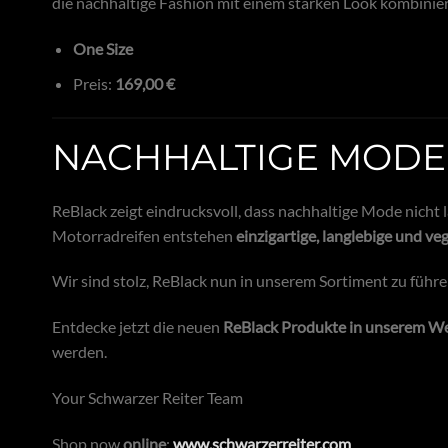
die nachhaltige Fashion mit einem starken Look kombinie
One Size
Preis:
169,00 €
NACHHALTIGE MODE
ReBlack zeigt eindrucksvoll, dass nachhaltige Mode nicht 
Motorradreifen entstehen
einzigartige, langlebige und v
Wir sind stolz, ReBlack nun in unserem Sortiment zu führ
Entdecke jetzt die neuen
ReBlack Produkte in unserem 
werden.
Your Schwarzer Reiter Team
Shop now
online
:
www.schwarzerreiter.com
.