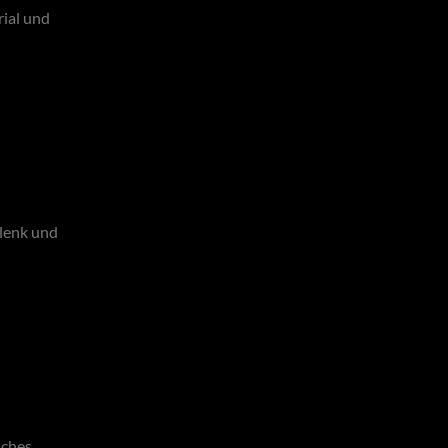
ial und
elenk und
iches