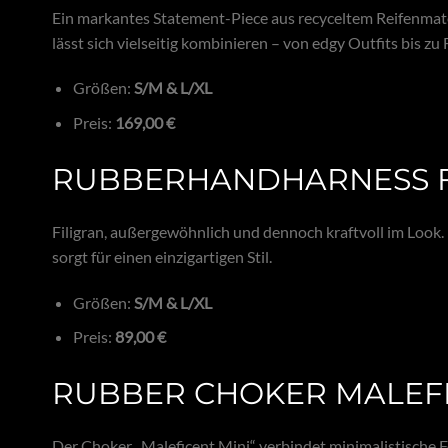
Ein markantes Statement-Piece aus recyceltem Reifenmate
lässt sich vielseitig kombinieren – von edgy Outfits bis z
Größen:
S/M & L/XL
Preis:
169,00 €
RUBBERHANDHARNESS 
Filigran, außergewöhnlich und dennoch kraftvoll im Look
sorgt für einen einzigartigen Stil.
Größen:
S/M & L/XL
Preis:
89,00 €
RUBBER CHOKER MALEFI
Der Choker „Maleficent Mini“ verbindet minimalistische F