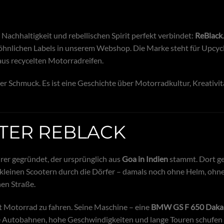
Nachhaltigkeit und rebellischen Spirit perfekt verbindet:
ReBlack
.
öhnlichen Labels in unserem Webshop. Die Marke steht für Upcycl
aus recycelten Motorradreifen.
r Schmuck. Es ist eine Geschichte über Motorradkultur, Kreativi
NTER REBLACK
er gegründet, der ursprünglich aus
Goa in Indien
stammt. Dort g
t kleinen Scootern durch die Dörfer – damals noch ohne Helm, ohn
nen Straße.
t Motorrad zu fahren. Seine Maschine – eine
BMW GS F 650 Daka
he Autobahnen, hohe Geschwindigkeiten und lange Touren schufen