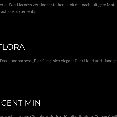
rial. Das Harness verbindet starken Look mit nachhaltigem Mater
u Fashion-Statements.
FLORA
. Das Handharness „Flora“ legt sich elegant über Hand und Handg
CENT MINI
orm mit starkem Charakter. Perfekt für alle, die ein außergewöhnl