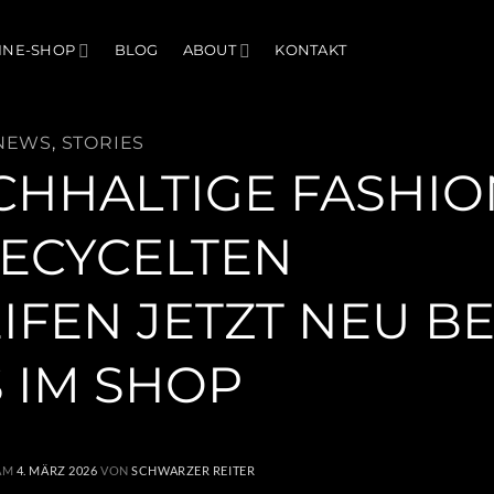
INE-SHOP
BLOG
ABOUT
KONTAKT
NEWS
,
STORIES
CHHALTIGE FASHIO
RECYCELTEN
FEN JETZT NEU BE
 IM SHOP
 AM
4. MÄRZ 2026
VON
SCHWARZER REITER