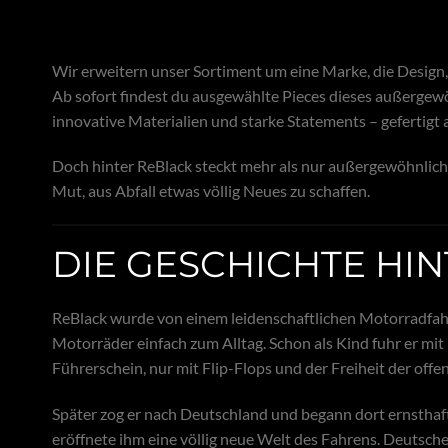
Wir erweitern unser Sortiment um eine Marke, die Design, 
Ab sofort findest du ausgewählte Pieces dieses außergew
innovative Materialien und starke Statements – gefertigt 
Doch hinter ReBlack steckt mehr als nur außergewöhnliche
Mut, aus Abfall etwas völlig Neues zu schaffen.
DIE GESCHICHTE HI
ReBlack wurde von einem leidenschaftlichen Motorradfahr
Motorräder einfach zum Alltag. Schon als Kind fuhr er mi
Führerschein, nur mit Flip-Flops und der Freiheit der offe
Später zog er nach Deutschland und begann dort ernsthaf
eröffnete ihm eine völlig neue Welt des Fahrens. Deutsc