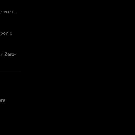
ecyceln.
eponie
er
Zero-
ere