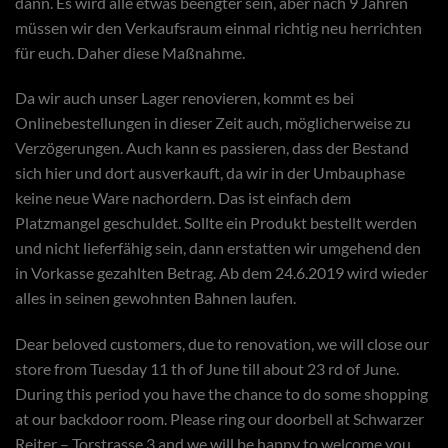
dann. Es wird alle etwas beengter sein, aber nach 9 Jahren
müssen wir den Verkaufsraum einmal richtig neu herrichten
für euch. Daher diese Maßnahme.
Da wir auch unser Lager renovieren, kommt es bei
Onlinebestellungen in dieser Zeit auch, möglicherweise zu
Verzögerungen. Auch kann es passieren, dass der Bestand
sich hier und dort ausverkauft, da wir in der Umbauphase
keine neue Ware nachordern. Das ist einfach dem
Platzmangel geschuldet. Sollte ein Produkt bestellt werden
und nicht lieferfähig sein, dann erstatten wir umgehend den
in Vorkasse gezahlten Betrag. Ab dem 24.6.2019 wird wieder
alles in seinen gewohnten Bahnen laufen.
Dear beloved customers, due to renovation, we will close our
store from Tuesday 11 th of June till about 23 rd of June.
During this period you have the chance to do some shopping
at our backdoor room. Please ring our doorbell at Schwarzer
Reiter – Torstrasse 3 and we will be happy to welcome you