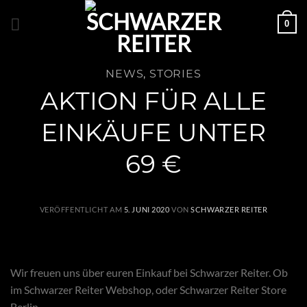
Zum
0
Inhalt
springen
NEWS
,
STORIES
AKTION FÜR ALLE
EINKÄUFE UNTER
69 €
VERÖFFENTLICHT AM
5. JUNI 2020
VON
SCHWARZER REITER
Wir freuen uns über euren Einkauf bei Schwarzer Reiter. Ob
im Schwarzer Reiter Webshop, oder Schwarzer Reiter Store
Berlin.