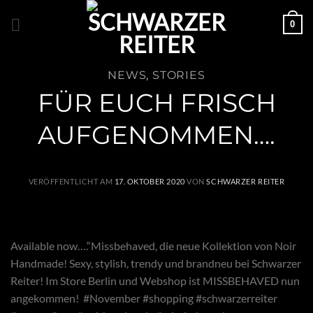
Zum
0
Inhalt
springen
NEWS
,
STORIES
FÜR EUCH FRISCH
AUFGENOMMEN….
VERÖFFENTLICHT AM
17. OKTOBER 2020
VON
SCHWARZER REITER
Available now….“Missbehaved, die neue Kollektion von Noir
Handmade! Sexy, stylish, trendy und brandneu bei Schwarzer
Reiter! Im Store Berlin und Webshop ist MISSBEHAVED nun
angekommen! #November #shopping #schwarzerreiter