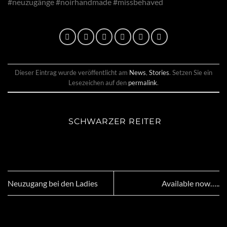
#neuzugänge #noirhandmade #missbehaved
Dieser Eintrag wurde veröffentlicht am
News
,
Stories
. Setzen Sie ein
Lesezeichen auf den
permalink
.
SCHWARZER REITER
Neuzugang bei den Ladies
Available now…..