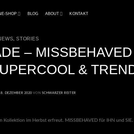
NE-SHOP
BLOG
ABOUT
KONTAKT
NEWS
,
STORIES
DE – MISSBEHAVED
SUPERCOOL & TREN
18. DEZEMBER 2020
VON
SCHWARZER REITER
Kollektion im Herbst erfreut. MISSBEHAVED für IHN und SIE.