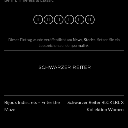
Dieser Eintrag wurde veröffentlicht am
News
,
Stories
. Setzen Sie ein
Lesezeichen auf den
permalink
.
SCHWARZER REITER
Bijoux Indiscrets – Enter the
Schwarzer Reiter BLCKLBL X
Maze
Kollektion Women