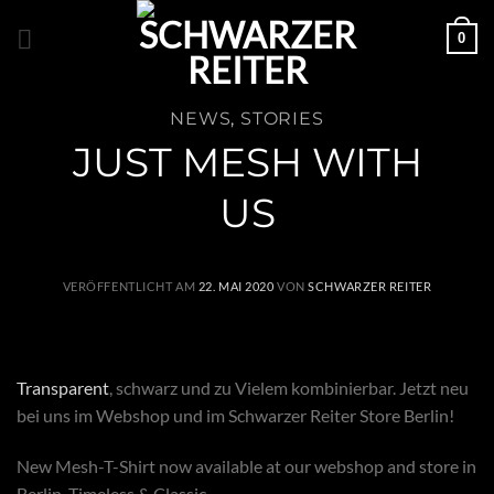
Zum
0
Inhalt
springen
NEWS
,
STORIES
JUST MESH WITH
US
VERÖFFENTLICHT AM
22. MAI 2020
VON
SCHWARZER REITER
Transparent
, schwarz und zu Vielem kombinierbar. Jetzt neu
bei uns im Webshop und im Schwarzer Reiter Store Berlin!
New Mesh-T-Shirt now available at our webshop and store in
Berlin. Timeless & Classic.