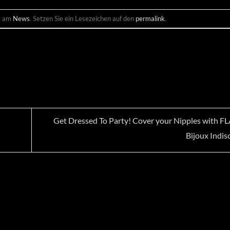
ht am
News
. Setzen Sie ein Lesezeichen auf den
permalink
.
Get Dressed To Party! Cover your Nipples with F
Bijoux Indis