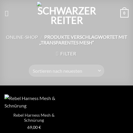
Zum
Inhalt
0
springen
ONLINE-SHOP
/
PRODUKTE VERSCHLAGWORTET MIT
„TRANSPARENTES MESH“
FILTER
Rebel Harness Mesh &
Schnürung
69,00
€