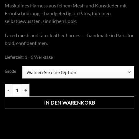
Maskulines Harness aus feinem Mesh und Kunstleder mit
Frontschnürung – handgefertigt in Paris, für einen
selbstbewussten, sinnlichen Look.
Laced mesh and faux leather harness – handmade in Paris for
bold, confident men.
Lieferzeit:
1 - 6 Werktage
Größe
Rebel Harness Mesh & Schnürung Menge
IN DEN WARENKORB