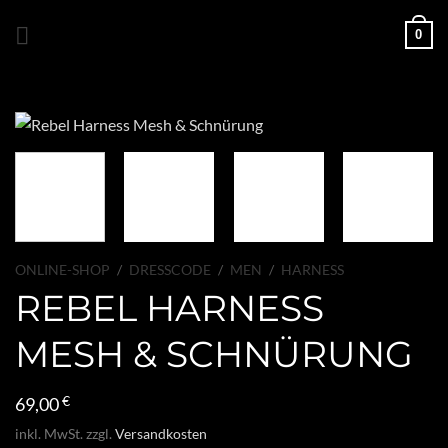
Zum
0
Inhalt
springen
ONLINE-SHOP
/
DRESSCODE
/
MEN
/
HARNESS
REBEL HARNESS
MESH & SCHNÜRUNG
69,00
€
inkl. MwSt.
zzgl.
Versandkosten