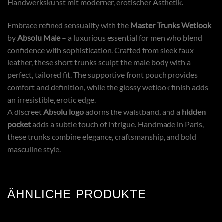
Handwerkskunst mit moderner, erotischer Ästhetik.
Embrace refined sensuality with the
Master Trunks Wetlook
by
Absolu Male
– a luxurious essential for men who blend
confidence with sophistication. Crafted from sleek faux
leather, these short trunks sculpt the male body with a
perfect, tailored fit. The supportive front pouch provides
comfort and definition, while the glossy wetlook finish adds
an irresistible, erotic edge.
A discreet
Absolu logo
adorns the waistband, and a
hidden
pocket
adds a subtle touch of intrigue. Handmade in Paris,
these trunks combine elegance, craftsmanship, and bold
masculine style.
ÄHNLICHE PRODUKTE