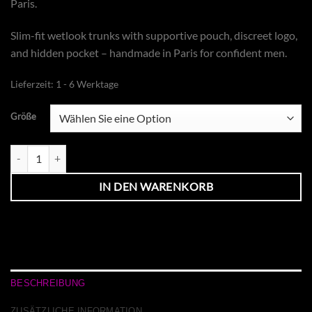
Paris.
Slim-fit wetlook trunks with supportive pouch, discreet logo,
and hidden pocket – handmade in Paris for confident men.
Lieferzeit:
1 - 6 Werktage
Größe
Master Trunks Wetlook Menge
IN DEN WARENKORB
BESCHREIBUNG
ZUSÄTZLICHE INFORMATION