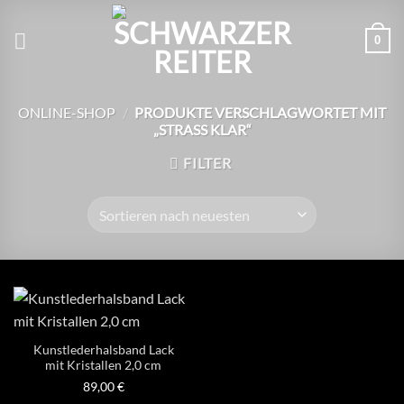
Zum
Inhalt
0
springen
ONLINE-SHOP
/
PRODUKTE VERSCHLAGWORTET MIT
„STRASS KLAR“
FILTER
Kunstlederhalsband Lack
mit Kristallen 2,0 cm
89,00
€