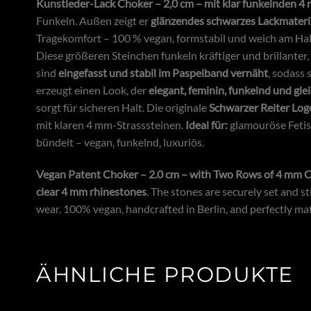
Kunstleder-Lack Choker – 2,0 cm – mit klar funkelnden 4 
Funkeln. Außen zeigt er
glänzendes schwarzes Lackmateri
Tragekomfort – 100 % vegan, formstabil und weich am Hal
Diese größeren Steinchen funkeln kräftiger und brillanter,
sind
eingefasst und stabil im Paspelband vernäht
, sodass
erzeugt einen Look, der
elegant, feminin, funkelnd und gle
sorgt für sicheren Halt. Die originale
Schwarzer Reiter Log
mit klaren 4 mm-Strasssteinen.
Ideal für:
glamouröse Fetish
bündelt – vegan, funkelnd, luxuriös.
Vegan Patent Choker – 2.0 cm – with Two Rows of 4 mm Cl
clear 4 mm rhinestones
. The stones are securely set and s
wear. 100% vegan, handcrafted in Berlin, and perfectly mat
ÄHNLICHE PRODUKTE