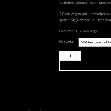
funkelnd, glamourös – handgefe
2.0 cm vegan patent choker wit
sparkling, glamorous – handma
Lieferzeit:
1 - 6 Werktage
Halsweite
Kunstlederhalsband Lack mit Kris