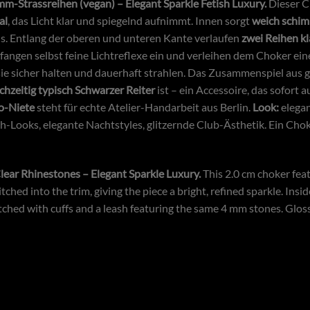
mm-Strassreihen (vegan) – Elegant Sparkle Fetish Luxury.
Dieser C
al
, das Licht klar und spiegelnd aufnimmt. Innen sorgt
weich schim
s. Entlang der oberen und unteren Kante verlaufen
zwei Reihen k
 fangen selbst feine Lichtreflexe ein und verleihen dem Choker ein
 sie sicher halten und dauerhaft strahlen. Das Zusammenspiel aus
ichzeitig typisch Schwarzer Reiter
ist – ein Accessoire, das sofort 
o-Niete
steht für echte Atelier-Handarbeit aus Berlin.
Look:
elegan
-Looks, elegante Nachtstyles, glitzernde Club-Ästhetik. Ein Chok
ear Rhinestones – Elegant Sparkle Luxury.
This 2.0 cm choker fea
titched into the trim, giving the piece a bright, refined sparkle. In
ched with cuffs and a leash featuring the same 4 mm stones. Glossy