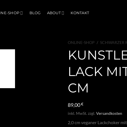
INE-SHOP
BLOG
ABOUT
KONTAKT
ONLINE-SHOP
/
SCHWARZER R
KUNSTL
LACK MIT
CM
89,00
€
inkl. MwSt.
zzgl.
Versandkosten
2,0 cm veganer Lackchoker mit