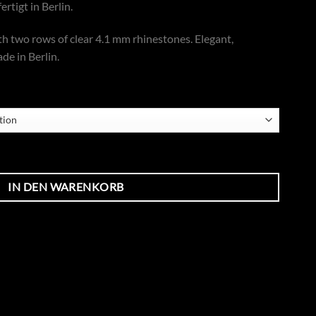
rtigt in Berlin.
h two rows of clear 4.1 mm rhinestones. Elegant,
de in Berlin.
tallen 2,0 cm Menge
IN DEN WARENKORB