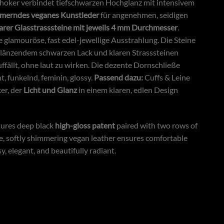
hoker verbindet tiefschwarzen Hochglanz mit intensivem
merndes veganes Kunstleder
für angenehmen, seidigen
larer Glasstrasssteine mit jeweils 4 mm Durchmesser
.
e glamouröse, fast edel-jewellige Ausstrahlung. Die Steine
 glänzendem schwarzen Lack und klaren Strasssteinen
auffällt, ohne laut zu wirken. Die dezente Dornschließe
t, funkelnd, feminin, glossy.
Passend dazu:
Cuffs & Leine
er, der
Licht und Glanz
in einem klaren, edlen Design
tures deep black
high-gloss patent
paired with two rows of
side, softly shimmering vegan leather ensures comfortable
, elegant, and beautifully radiant.