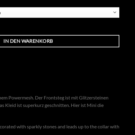
IN DEN WARENKORB
hem Powermesh. Der Frontsteg ist mit Glitzersteinen
 Kleid ist superkurz geschnitten. Hier ist Mini die
corated with sparkly stones and leads up to the collar with