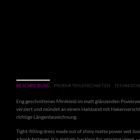
BESCHREIBUNG
PRODUKTEIGENSCHAFTEN
TECHNISCHE
Eng geschnittenes Minikleid im matt glänzenden Powerwet
verziert und mündet an einem Halsband mit Hakenverschluss
richtige Längenbezeichnung.
Tight-fitting dress made out of shiny matte power wet look
a hook fastener. It is entirely backless for amazing views –