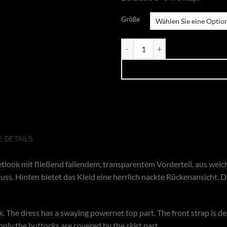
Größe
Missbehaved-Chokerdress Menge
 DETAILS
look mit fließend fallendem, transparentem Vorderteil, aus weic
. Hinten bietet das Kleid eine herrlich nackte Rückenansicht. Das
. The dress has a swaying powernet top part. The front strap is de
 only the buttocks are covered by the skirt part.