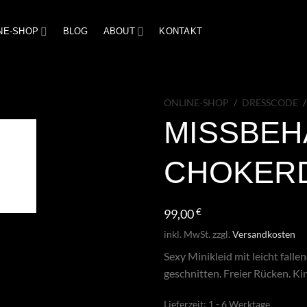
NE-SHOP
BLOG
ABOUT
KONTAKT
ONLINE-SHOP
/
DRESSCODE
/
MISSBEH
CHOKER
99,00
€
inkl. MwSt.
zzgl.
Versandkosten
Sexy Minikleid mit leicht fal
geschnitten. Freier Rücken. Ki
Lieferzeit:
1 - 6 Werktage