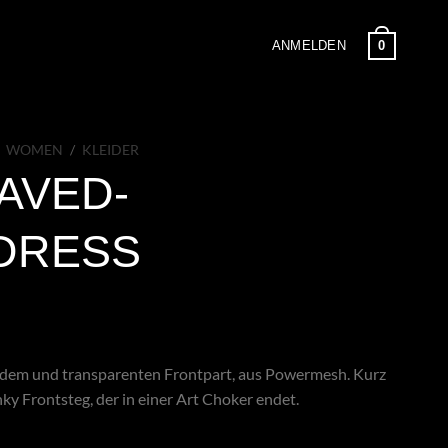
0
ANMELDEN
WOMEN
/
KLEIDER
AVED-
DRESS
lendem und transparenten Frontpart, aus Powermesh. Kurz
nky Frontsteg, der in einer Art Choker endet.