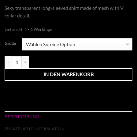
Sexy transparent long-sleeved shirt made of mesh with V
collar detail.
Lieferzeit:
1 - 6 Werktage
Größe
Langarmshirt Ali rotes Netz Menge
IN DEN WARENKORB
BESCHREIBUNG
ZUSÄTZLICHE INFORMATION