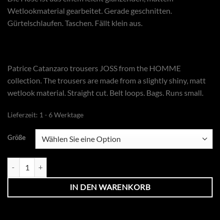
Wetlookmaterial gearbeitet. Gerade geschnitten.
Gürtelschlaufen. Taschen. Fällt klein aus.
Patrice Catanzaro trousers JOSS from the HOMME
collection. The trousers are made from a slightly shiny, matt
wetlook material. Straight cut. Belt loops. Bags. Runs small.
Lieferzeit:
1 - 6 Werktage
Größe
Joss Pants Menge
IN DEN WARENKORB