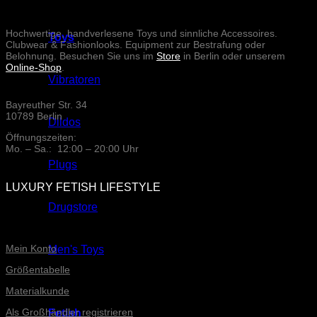
Hochwertige, handverlesene Toys und sinnliche Accessoires.
Toys
Clubwear & Fashionlooks. Equipment zur Bestrafung oder
Belohnung. Besuchen Sie uns im
Store
in Berlin oder unserem
Online-Shop
.
Vibratoren
Bayreuther Str. 34
10789 Berlin
Dildos
Öffnungszeiten:
Mo. – Sa.: 12:00 – 20:00 Uhr
Plugs
LUXURY FETISH LIFESTYLE
Drugstore
ONLINE-SERVICE
Mein Konto
Men's Toys
Größentabelle
Materialkunde
Als Großhändler registrieren
Fetish