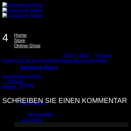
Zum
Inhalt
springen
4
Home
Store
Online-Shop
Veröffentlicht
7. Juli 2026
bei
1000 × 1000
in
Fransen
Poncho ELIX aus Diamond Mesh mit Kristall-Detail
Schwarzer Reiter
Trackbacks sind geschlossen, aber Sie können einen
Kommentar posten
.
←
Zurück
Blcklbl
Weiter
→
SCHREIBEN SIE EINEN KOMMENTAR
Accessoires
Sie müssen
angemeldet
sein, um einen Kommentar
abzugeben.
Gutscheine