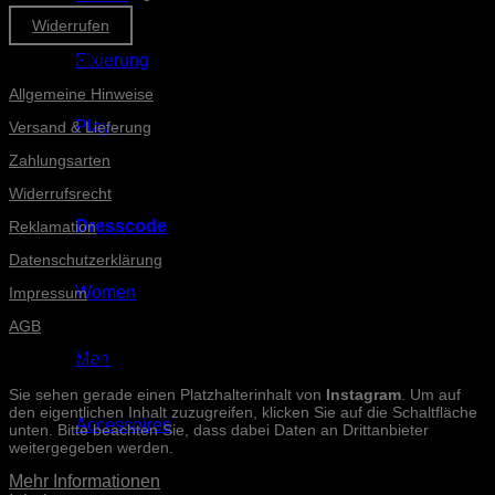
Widerrufen
Informationen
Fixierung
Allgemeine Hinweise
Play
Versand & Lieferung
Zahlungsarten
Widerrufsrecht
Dresscode
Reklamation
Datenschutzerklärung
Women
Impressum
AGB
Men
INSTAGRAM-POSTS
Sie sehen gerade einen Platzhalterinhalt von
Instagram
. Um auf
den eigentlichen Inhalt zuzugreifen, klicken Sie auf die Schaltfläche
Accessoires
unten. Bitte beachten Sie, dass dabei Daten an Drittanbieter
weitergegeben werden.
Mehr Informationen