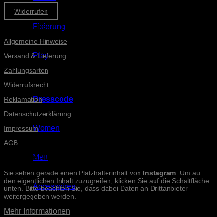
Widerrufen
Informationen
Fixierung
Allgemeine Hinweise
Play
Versand & Lieferung
Zahlungsarten
Widerrufsrecht
Dresscode
Reklamation
Datenschutzerklärung
Women
Impressum
AGB
Men
INSTAGRAM-POSTS
Sie sehen gerade einen Platzhalterinhalt von
Instagram
. Um auf
den eigentlichen Inhalt zuzugreifen, klicken Sie auf die Schaltfläche
Accessoires
unten. Bitte beachten Sie, dass dabei Daten an Drittanbieter
weitergegeben werden.
Mehr Informationen