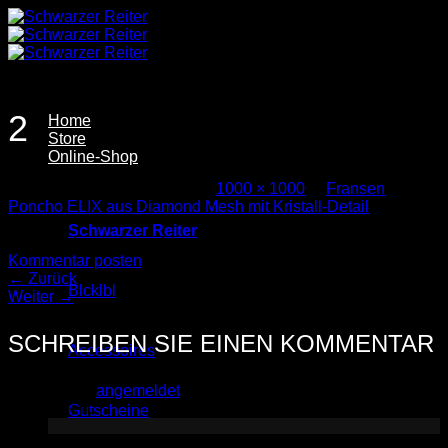
Zum
Inhalt
springen
2
Home
Store
Online-Shop
Veröffentlicht
7. Juli 2026
bei
1000 × 1000
in
Fransen
Poncho ELIX aus Diamond Mesh mit Kristall-Detail
Schwarzer Reiter
Trackbacks sind geschlossen, aber Sie können einen
Kommentar posten
.
←
Zurück
Blcklbl
Weiter
→
SCHREIBEN SIE EINEN KOMMENTAR
Accessoires
Sie müssen
angemeldet
sein, um einen Kommentar
abzugeben.
Gutscheine