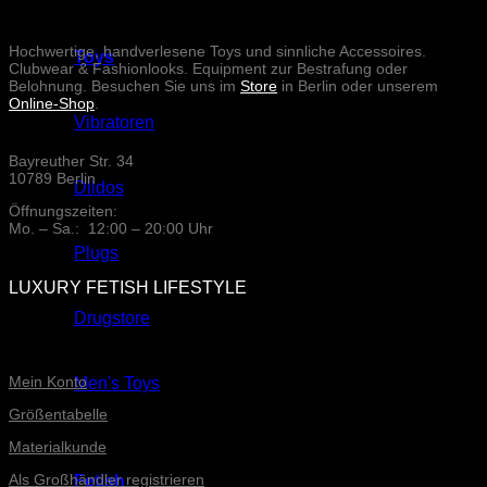
Hochwertige, handverlesene Toys und sinnliche Accessoires.
Toys
Clubwear & Fashionlooks. Equipment zur Bestrafung oder
Belohnung. Besuchen Sie uns im
Store
in Berlin oder unserem
Online-Shop
.
Vibratoren
Bayreuther Str. 34
10789 Berlin
Dildos
Öffnungszeiten:
Mo. – Sa.: 12:00 – 20:00 Uhr
Plugs
LUXURY FETISH LIFESTYLE
Drugstore
ONLINE-SERVICE
Mein Konto
Men's Toys
Größentabelle
Materialkunde
Als Großhändler registrieren
Fetish