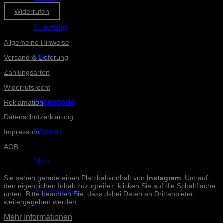
Widerrufen
Informationen
Fixierung
Allgemeine Hinweise
Play
Versand & Lieferung
Zahlungsarten
Widerrufsrecht
Dresscode
Reklamation
Datenschutzerklärung
Women
Impressum
AGB
Men
INSTAGRAM-POSTS
Sie sehen gerade einen Platzhalterinhalt von
Instagram
. Um auf
den eigentlichen Inhalt zuzugreifen, klicken Sie auf die Schaltfläche
Accessoires
unten. Bitte beachten Sie, dass dabei Daten an Drittanbieter
weitergegeben werden.
Mehr Informationen