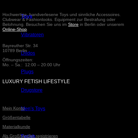
Hochwertige, handverlesene Toys und sinnliche Accessoires.
Toys
Clubwear & Fashionlooks. Equipment zur Bestrafung oder
Belohnung. Besuchen Sie uns im
Store
in Berlin oder unserem
Online-Shop
.
Vibratoren
Bayreuther Str. 34
10789 Berlin
Dildos
Öffnungszeiten:
Mo. – Sa.: 12:00 – 20:00 Uhr
Plugs
LUXURY FETISH LIFESTYLE
Drugstore
ONLINE-SERVICE
Mein Konto
Men's Toys
Größentabelle
Materialkunde
Als Großhändler registrieren
Fetish