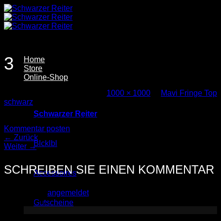
Zum
Inhalt
springen
3
Home
Store
Online-Shop
Veröffentlicht
1. Juli 2026
bei
1000 × 1000
in
Mavi Fringe Top
schwarz
Schwarzer Reiter
Trackbacks sind geschlossen, aber Sie können einen
Kommentar posten
.
←
Zurück
Blcklbl
Weiter
→
SCHREIBEN SIE EINEN KOMMENTAR
Accessoires
Sie müssen
angemeldet
sein, um einen Kommentar
abzugeben.
Gutscheine