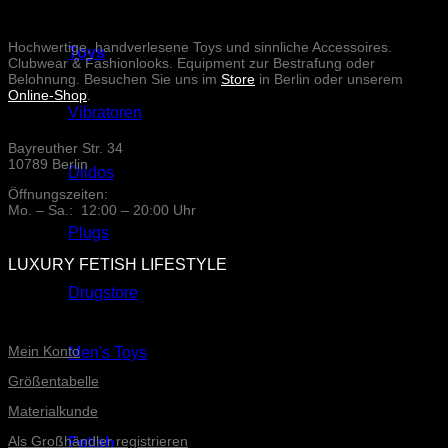
Hochwertige, handverlesene Toys und sinnliche Accessoires.
Toys
Clubwear & Fashionlooks. Equipment zur Bestrafung oder
Belohnung. Besuchen Sie uns im
Store
in Berlin oder unserem
Online-Shop
.
Vibratoren
Bayreuther Str. 34
10789 Berlin
Dildos
Öffnungszeiten:
Mo. – Sa.: 12:00 – 20:00 Uhr
Plugs
LUXURY FETISH LIFESTYLE
Drugstore
ONLINE-SERVICE
Mein Konto
Men's Toys
Größentabelle
Materialkunde
Als Großhändler registrieren
Fetish