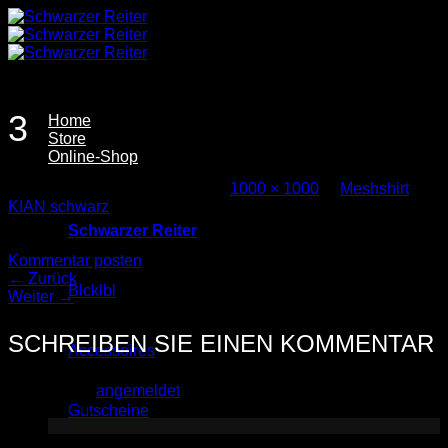
Zum
Inhalt
springen
3
Home
Store
Online-Shop
Veröffentlicht
30. Juni 2026
bei
1000 × 1000
in
Meshshirt
KIAN schwarz
Schwarzer Reiter
Trackbacks sind geschlossen, aber Sie können einen
Kommentar posten
.
←
Zurück
Blcklbl
Weiter
→
SCHREIBEN SIE EINEN KOMMENTAR
Accessoires
Sie müssen
angemeldet
sein, um einen Kommentar
abzugeben.
Gutscheine