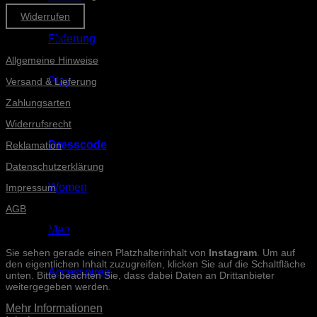
Widerrufen
Informationen
Fixierung
Allgemeine Hinweise
Play
Versand & Lieferung
Zahlungsarten
Widerrufsrecht
Dresscode
Reklamation
Datenschutzerklärung
Women
Impressum
AGB
Men
INSTAGRAM-POSTS
Sie sehen gerade einen Platzhalterinhalt von
Instagram
. Um auf
den eigentlichen Inhalt zuzugreifen, klicken Sie auf die Schaltfläche
Accessoires
unten. Bitte beachten Sie, dass dabei Daten an Drittanbieter
weitergegeben werden.
Mehr Informationen