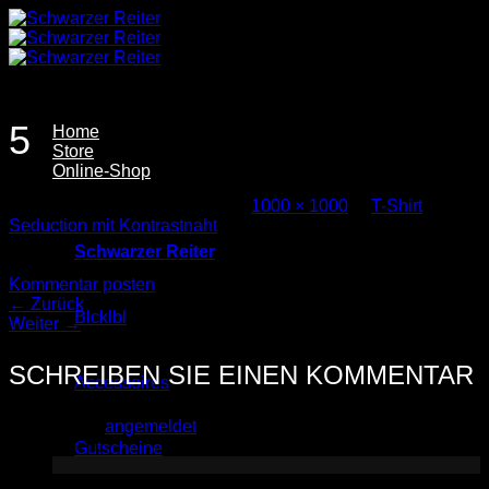
Zum
Inhalt
springen
5
Home
Store
Online-Shop
Veröffentlicht
19. Juni 2026
bei
1000 × 1000
in
T-Shirt
Seduction mit Kontrastnaht
Schwarzer Reiter
Trackbacks sind geschlossen, aber Sie können einen
Kommentar posten
.
←
Zurück
Blcklbl
Weiter
→
SCHREIBEN SIE EINEN KOMMENTAR
Accessoires
Sie müssen
angemeldet
sein, um einen Kommentar
abzugeben.
Gutscheine