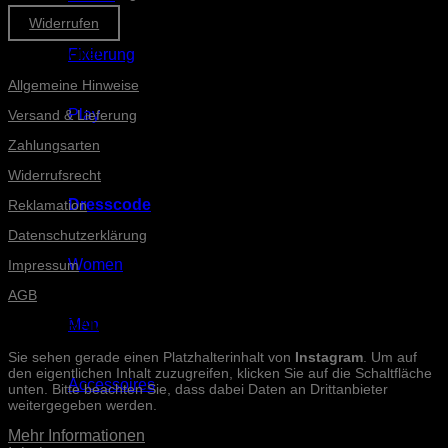
Widerrufen
Informationen
Fixierung
Allgemeine Hinweise
Play
Versand & Lieferung
Zahlungsarten
Widerrufsrecht
Dresscode
Reklamation
Datenschutzerklärung
Women
Impressum
AGB
Men
INSTAGRAM-POSTS
Sie sehen gerade einen Platzhalterinhalt von
Instagram
. Um auf
den eigentlichen Inhalt zuzugreifen, klicken Sie auf die Schaltfläche
Accessoires
unten. Bitte beachten Sie, dass dabei Daten an Drittanbieter
weitergegeben werden.
Mehr Informationen