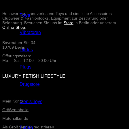
Hochwertige, handverlesene Toys und sinnliche Accessoires.
Toys
Clubwear & Fashionlooks. Equipment zur Bestrafung oder
Belohnung. Besuchen Sie uns im
Store
in Berlin oder unserem
Online-Shop
.
Vibratoren
Bayreuther Str. 34
10789 Berlin
Dildos
Öffnungszeiten:
Mo. – Sa.: 12:00 – 20:00 Uhr
Plugs
LUXURY FETISH LIFESTYLE
Drugstore
ONLINE-SERVICE
Mein Konto
Men's Toys
Größentabelle
Materialkunde
Als Großhändler registrieren
Fetish