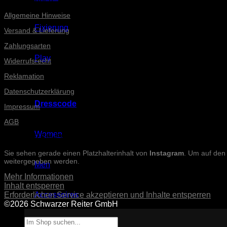
Allgemeine Hinweise
Fixierung
Versand & Lieferung
Zahlungsarten
Play
Widerrufsrecht
Reklamation
Datenschutzerklärung
Dresscode
Impressum
AGB
Women
INSTAGRAM-POSTS
Sie sehen gerade einen Platzhalterinhalt von
Instagram
. Um auf den 
weitergegeben werden.
Men
Mehr Informationen
Inhalt entsperren
Erforderlichen Service akzeptieren und Inhalte entsperren
Accessoires
©2026 Schwarzer Reiter GmbH
Suche