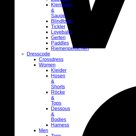
Klemmen
&
Sauger
Blindfolds
Tickler
Loveballs
Gerten
Paddles
Riemenpeitschen
Dresscode
Crossdress
Women
Kleider
Hosen
&
Shorts
Röcke
&
Tops
Dessous
&
Bodies
Harness
Men
Tops