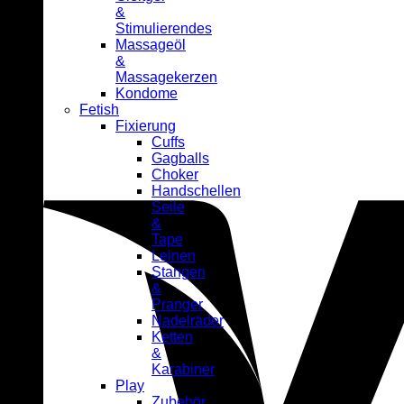
&
Stimulierendes
Massageöl
&
Massagekerzen
Kondome
Fetish
Fixierung
Cuffs
Gagballs
Choker
Handschellen
Seile
&
Tape
Leinen
Stangen
&
Pranger
Nadelräder
Ketten
&
Karabiner
Play
Zubehör