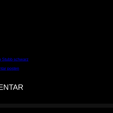
o Stubb schwarz
tar posten
.
MENTAR
n.