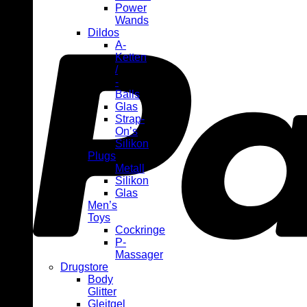
Power
Wands
Dildos
A-
Ketten
/
-
Balls
Glas
Strap-
On’s
Silikon
Plugs
Metall
Silikon
Glas
Men’s
Toys
Cockringe
P-
Massager
Drugstore
Body
Glitter
Gleitgel