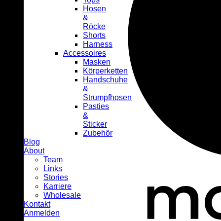
Hosen
&
Röcke
Shorts
Harness
Accessoires
Masken
Körperketten
Handschuhe
&
Strumpfhosen
Pasties
&
Sticker
Zubehör
Blog
About
Team
Links
Stories
Karriere
Wholesale
Kontakt
Anmelden