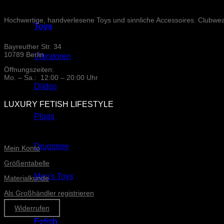
Hochwertige, handverlesene Toys und sinnliche Accessoires. Clubwe
Toys
Bayreuther Str. 34
10789 Berlin
Vibratoren
Öffnungszeiten:
Mo. – Sa.: 12:00 – 20:00 Uhr
Dildos
LUXURY FETISH LIFESTYLE
Plugs
ONLINE-SERVICE
Drugstore
Mein Konto
Größentabelle
Men's Toys
Materialkunde
Als Großhändler registrieren
Widerrufen
Fetish
Informationen