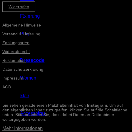
Widerrufen
Informationen
Fixierung
Allgemeine Hinweise
Play
Versand & Lieferung
Zahlungsarten
Widerrufsrecht
Dresscode
Reklamation
Datenschutzerklärung
Women
Impressum
AGB
Men
INSTAGRAM-POSTS
Sie sehen gerade einen Platzhalterinhalt von
Instagram
. Um auf
den eigentlichen Inhalt zuzugreifen, klicken Sie auf die Schaltfläche
Accessoires
unten. Bitte beachten Sie, dass dabei Daten an Drittanbieter
weitergegeben werden.
Mehr Informationen