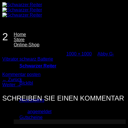
Zum
Inhalt
springen
2
Home
Store
Online-Shop
Veröffentlicht
14. April 2026
bei
1000 × 1000
in
Abby G-
Vibrator schwarz Batterie
Schwarzer Reiter
Trackbacks sind geschlossen, aber Sie können einen
Kommentar posten
.
←
Zurück
Blcklbl
Weiter
→
SCHREIBEN SIE EINEN KOMMENTAR
Accessoires
Sie müssen
angemeldet
sein, um einen Kommentar
abzugeben.
Gutscheine