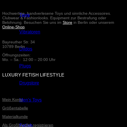
Hochwertige, handverlesene Toys und sinnliche Accessoires.
Toys
Clubwear & Fashionlooks. Equipment zur Bestrafung oder
Belohnung. Besuchen Sie uns im
Store
in Berlin oder unserem
Online-Shop
.
Vibratoren
Bayreuther Str. 34
10789 Berlin
Dildos
Öffnungszeiten:
Mo. – Sa.: 12:00 – 20:00 Uhr
Plugs
LUXURY FETISH LIFESTYLE
Drugstore
ONLINE-SERVICE
Mein Konto
Men's Toys
Größentabelle
Materialkunde
Als Großhändler registrieren
Fetish