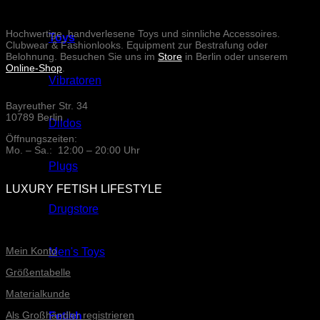
Hochwertige, handverlesene Toys und sinnliche Accessoires.
Toys
Clubwear & Fashionlooks. Equipment zur Bestrafung oder
Belohnung. Besuchen Sie uns im
Store
in Berlin oder unserem
Online-Shop
.
Vibratoren
Bayreuther Str. 34
10789 Berlin
Dildos
Öffnungszeiten:
Mo. – Sa.: 12:00 – 20:00 Uhr
Plugs
LUXURY FETISH LIFESTYLE
Drugstore
ONLINE-SERVICE
Mein Konto
Men's Toys
Größentabelle
Materialkunde
Als Großhändler registrieren
Fetish