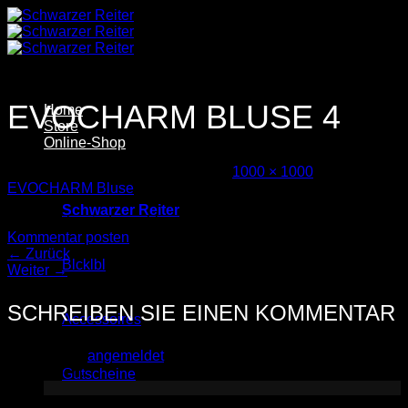
Zum
Inhalt
springen
EVOCHARM BLUSE 4
Home
Store
Online-Shop
Veröffentlicht
11. Februar 2026
bei
1000 × 1000
in
EVOCHARM Bluse
Schwarzer Reiter
Trackbacks sind geschlossen, aber Sie können einen
Kommentar posten
.
←
Zurück
Blcklbl
Weiter
→
SCHREIBEN SIE EINEN KOMMENTAR
Accessoires
Sie müssen
angemeldet
sein, um einen Kommentar
abzugeben.
Gutscheine