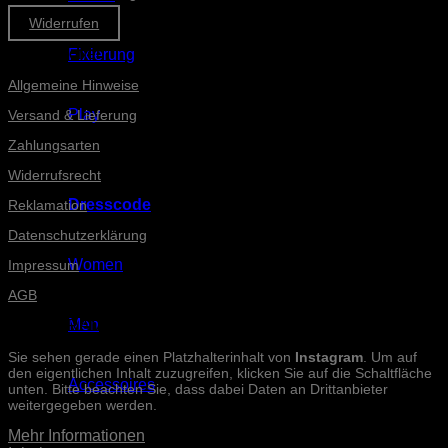
Widerrufen
Informationen
Fixierung
Allgemeine Hinweise
Play
Versand & Lieferung
Zahlungsarten
Widerrufsrecht
Dresscode
Reklamation
Datenschutzerklärung
Women
Impressum
AGB
Men
INSTAGRAM-POSTS
Sie sehen gerade einen Platzhalterinhalt von
Instagram
. Um auf
den eigentlichen Inhalt zuzugreifen, klicken Sie auf die Schaltfläche
Accessoires
unten. Bitte beachten Sie, dass dabei Daten an Drittanbieter
weitergegeben werden.
Mehr Informationen