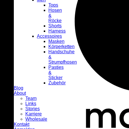
Tops
Hosen
&
Röcke
Shorts
Harness
Accessoires
Masken
Körperketten
Handschuhe
&
Strumpfhosen
Pasties
&
Sticker
Zubehör
Blog
About
Team
Links
Stories
Karriere
Wholesale
Kontakt