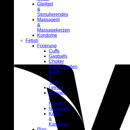
Gleitgel
&
Stimulierendes
Massageöl
&
Massagekerzen
Kondome
Fetish
Fixierung
Cuffs
Gagballs
Choker
Handschellen
Seile
&
Tape
Leinen
Stangen
&
Pranger
Nadelräder
Ketten
&
Karabiner
Play