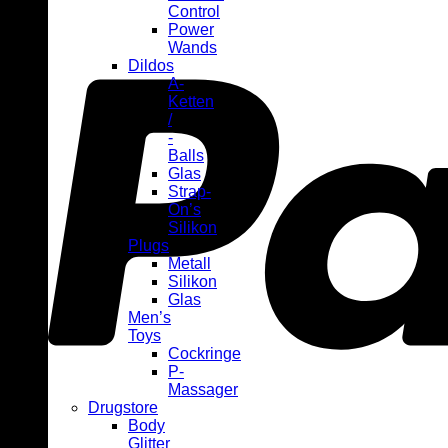
Control
Power
Wands
Dildos
A-
Ketten
/
-
Balls
Glas
Strap-
On’s
Silikon
Plugs
Metall
Silikon
Glas
Men’s
Toys
Cockringe
P-
Massager
Drugstore
Body
Glitter