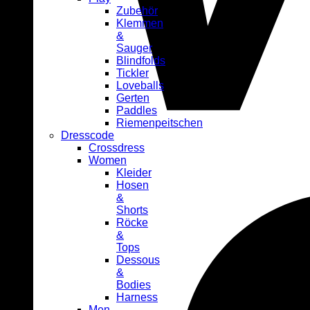
Zubehör
Klemmen
&
Sauger
Blindfolds
Tickler
Loveballs
Gerten
Paddles
Riemenpeitschen
Dresscode
Crossdress
Women
Kleider
Hosen
&
Shorts
Röcke
&
Tops
Dessous
&
Bodies
Harness
Men