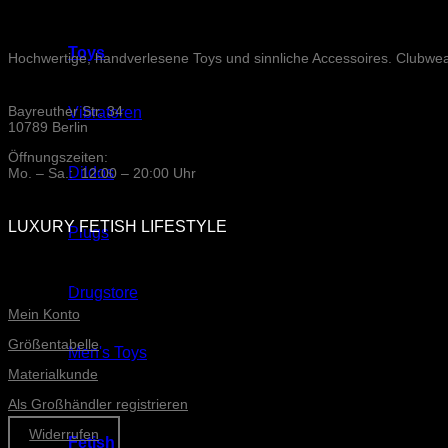
Toys
Hochwertige, handverlesene Toys und sinnliche Accessoires. Clubwe
Bayreuther Str. 34
Vibratoren
10789 Berlin
Öffnungszeiten:
Dildos
Mo. – Sa.: 12:00 – 20:00 Uhr
LUXURY FETISH LIFESTYLE
Plugs
ONLINE-SERVICE
Drugstore
Mein Konto
Größentabelle
Men's Toys
Materialkunde
Als Großhändler registrieren
Widerrufen
Fetish