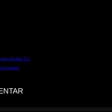
rness Andres S-L
tar posten
.
MENTAR
n.