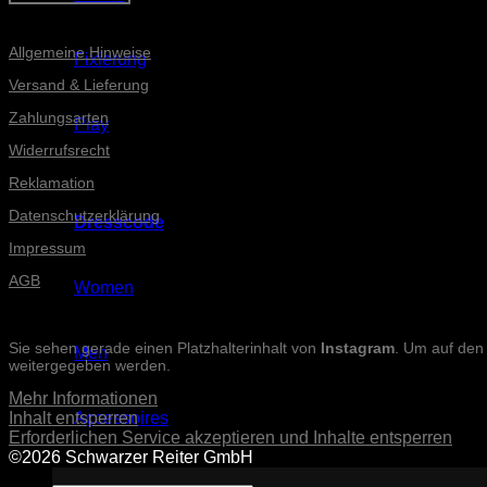
Informationen
Allgemeine Hinweise
Fixierung
Versand & Lieferung
Zahlungsarten
Play
Widerrufsrecht
Reklamation
Datenschutzerklärung
Dresscode
Impressum
AGB
Women
INSTAGRAM-POSTS
Sie sehen gerade einen Platzhalterinhalt von
Instagram
. Um auf den 
Men
weitergegeben werden.
Mehr Informationen
Inhalt entsperren
Accessoires
Erforderlichen Service akzeptieren und Inhalte entsperren
©2026 Schwarzer Reiter GmbH