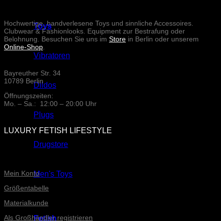
Hochwertige, handverlesene Toys und sinnliche Accessoires.
Toys
Clubwear & Fashionlooks. Equipment zur Bestrafung oder
Belohnung. Besuchen Sie uns im
Store
in Berlin oder unserem
Online-Shop
.
Vibratoren
Bayreuther Str. 34
10789 Berlin
Dildos
Öffnungszeiten:
Mo. – Sa.: 12:00 – 20:00 Uhr
Plugs
LUXURY FETISH LIFESTYLE
Drugstore
ONLINE-SERVICE
Mein Konto
Men's Toys
Größentabelle
Materialkunde
Als Großhändler registrieren
Fetish