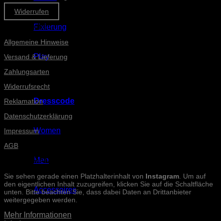
Widerrufen
Informationen
Fixierung
Allgemeine Hinweise
Play
Versand & Lieferung
Zahlungsarten
Widerrufsrecht
Dresscode
Reklamation
Datenschutzerklärung
Women
Impressum
AGB
Men
INSTAGRAM-POSTS
Sie sehen gerade einen Platzhalterinhalt von
Instagram
. Um auf
den eigentlichen Inhalt zuzugreifen, klicken Sie auf die Schaltfläche
Accessoires
unten. Bitte beachten Sie, dass dabei Daten an Drittanbieter
weitergegeben werden.
Mehr Informationen