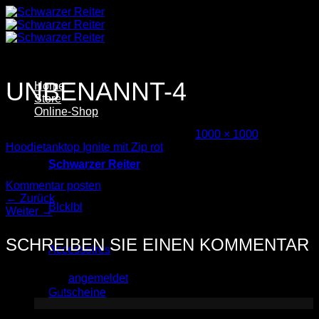
Zum
Inhalt
springen
UNBENANNT-4
Home
Store
Online-Shop
Veröffentlicht
19. November 2025
bei
1000 × 1000
in
Hoodietanktop Ignite mit Zip rot
Schwarzer Reiter
Trackbacks sind geschlossen, aber Sie können einen
Kommentar posten
.
←
Zurück
Blcklbl
Weiter
→
SCHREIBEN SIE EINEN KOMMENTAR
Accessoires
Sie müssen
angemeldet
sein, um einen Kommentar
abzugeben.
Gutscheine