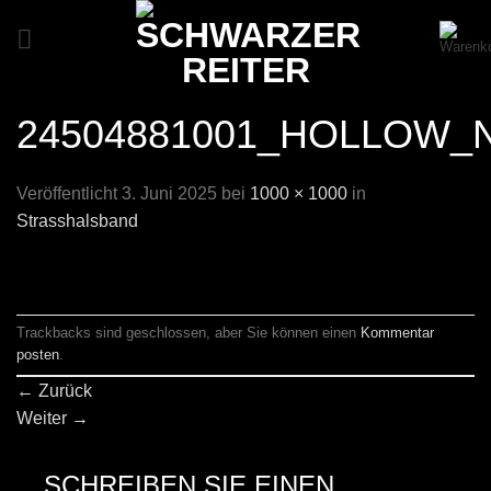
Zum
Inhalt
springen
24504881001_HOLLOW_
Veröffentlicht
3. Juni 2025
bei
1000 × 1000
in
Strasshalsband
Trackbacks sind geschlossen, aber Sie können einen
Kommentar
posten
.
←
Zurück
Weiter
→
SCHREIBEN SIE EINEN