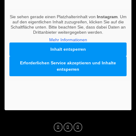
Sie sehen gerade einen Platzhalterinhalt von
Instagram
. Um
auf den eigentlichen Inhalt zuzugreifen, klicken Sie auf die
Schaltfläche unten. Bitte beachten Sie, dass dabei Daten an
Drittanbieter weitergegeben werden.
Mehr Informationen
Inhalt entsperren
Erforderlichen Service akzeptieren und Inhalte
entsperren