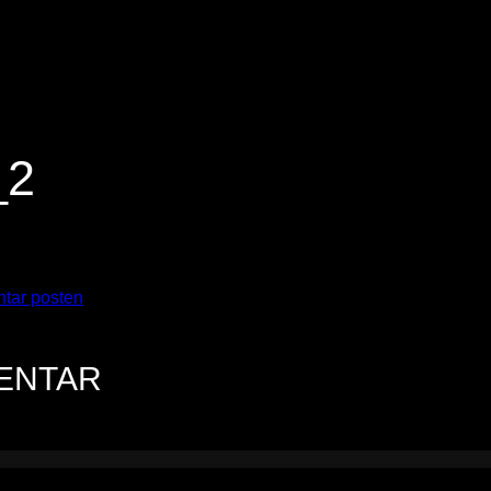
_2
tar posten
.
MENTAR
n.