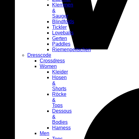
Klemmen
&
Sauger
Blindfolds
Tickler
Loveballs
Gerten
Paddles
Riemenpeitschen
Dresscode
Crossdress
Women
Kleider
Hosen
&
Shorts
Röcke
&
Tops
Dessous
&
Bodies
Harness
Men
Tops