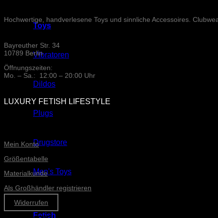
Hochwertige, handverlesene Toys und sinnliche Accessoires. Clubwe
Toys
Bayreuther Str. 34
10789 Berlin
Vibratoren
Öffnungszeiten:
Mo. – Sa.: 12:00 – 20:00 Uhr
Dildos
LUXURY FETISH LIFESTYLE
Plugs
ONLINE-SERVICE
Drugstore
Mein Konto
Größentabelle
Men's Toys
Materialkunde
Als Großhändler registrieren
Widerrufen
Fetish
Informationen