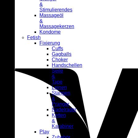
&
Stimulierendes
Massageöl
&
Massagekerzen
Kondome
Fetish
Fixierung
Cuffs
Gagballs
Choker
Handschellen
Seile
&
Tape
Leinen
Stangen
&
Pranger
Nadelräder
Ketten
&
Karabiner
Play
Zubehör