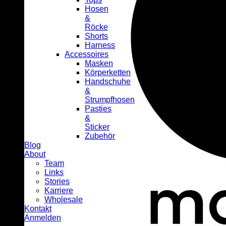
Hosen
&
Röcke
Shorts
Harness
Accessoires
Masken
Körperketten
Handschuhe
&
Strumpfhosen
Pasties
&
Sticker
Zubehör
Blog
About
Team
Links
Stories
Karriere
Wholesale
Kontakt
Anmelden