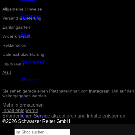
Allgemeine Hinweise
Fixierung
Versand & Lieferung
Zahlungsarten
Play
Widerrufsrecht
Reklamation
Datenschutzerklärung
Dresscode
Impressum
AGB
Women
INSTAGRAM-POSTS
Sie sehen gerade einen Platzhalterinhalt von
Instagram
. Um auf den 
weitergegeben werden.
Men
Mehr Informationen
Inhalt entsperren
Erforderlichen Service akzeptieren und Inhalte entsperren
Accessoires
©2026 Schwarzer Reiter GmbH
Suche