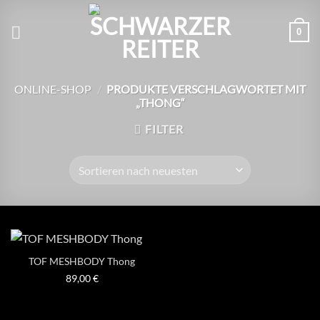
Zum
Inhalt
0
springen
ONLINE-SHOP
/
PRODUKTE VERSCHLAGWORTET MIT
„THONG“
FILTER
TOF MESHBODY Thong
89,00
€