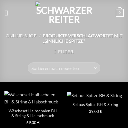
Zum
Inhalt
0
springen
ONLINE-SHOP
/
PRODUKTE VERSCHLAGWORTET MIT
„SINNLICHE SPITZE“
FILTER
Set aus Spitze BH & String
Wäscheset Halbschalen BH
39,00
€
& String & Halsschmuck
69,00
€