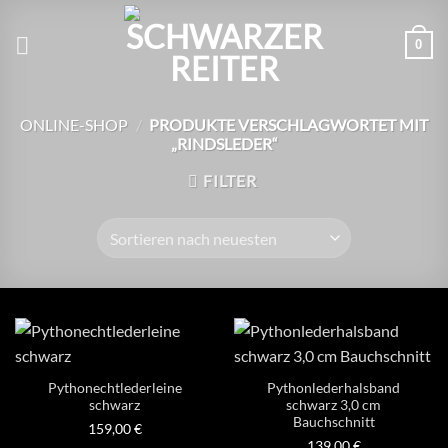
Zum
Inhalt
0
springen
ONLINE-SHOP
/
PRODUKTE VERSCHLAGWORTET MIT
„RINDSLEDER“
FILTER
Pythonechtlederleine
Pythonlederhalsband
schwarz
schwarz 3,0 cm
Bauchschnitt
159,00
€
139,00
€