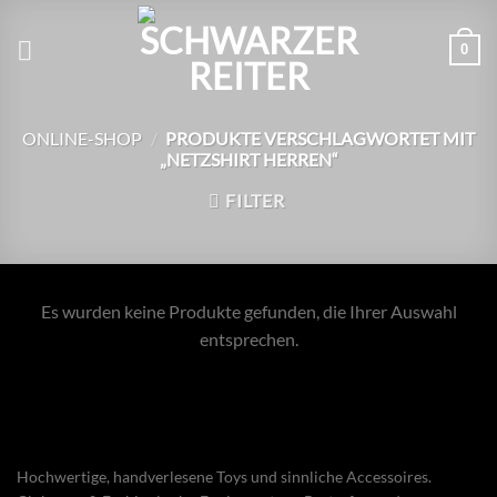
Zum
Inhalt
0
springen
ONLINE-SHOP
/
PRODUKTE VERSCHLAGWORTET MIT
„NETZSHIRT HERREN“
FILTER
Es wurden keine Produkte gefunden, die Ihrer Auswahl
entsprechen.
Hochwertige, handverlesene Toys und sinnliche Accessoires.