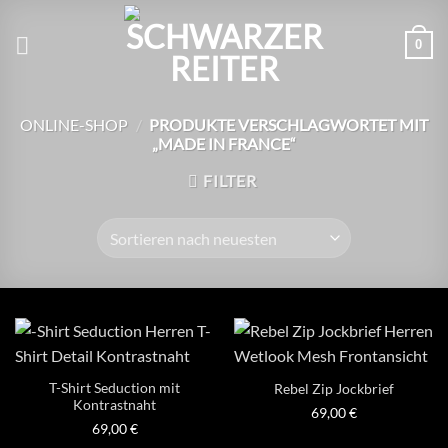
Zum
Inhalt
0
springen
ONLINE-SHOP
/
PRODUKTE VERSCHLAGWORTET MIT
„MADE IN FRANCE“
FILTER
T-Shirt Seduction mit
Rebel Zip Jockbrief
Kontrastnaht
69,00
€
69,00
€