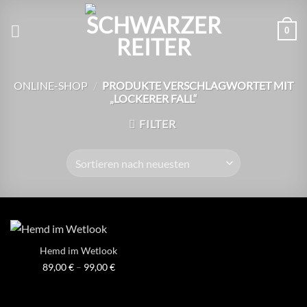
Zum
Inhalt
0
springen
ONLINE-SHOP
/
PRODUKTE VERSCHLAGWORTET MIT
„LOCKERER FALL“
FILTER
Hemd im Wetlook
89,00
€
–
99,00
€