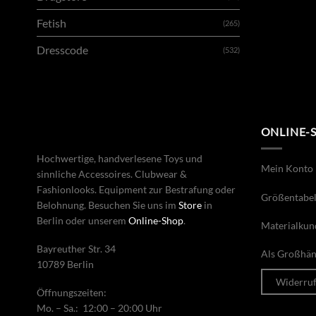
Fetish
(265)
Dresscode
(532)
ONLINE-
Hochwertige, handverlesene Toys und
Mein Konto
sinnliche Accessoires. Clubwear &
Fashionlooks. Equipment zur Bestrafung oder
Größentabel
Belohnung. Besuchen Sie uns im
Store
in
Berlin oder unserem
Online-Shop
.
Materialkun
Bayreuther Str. 34
Als Großhänd
10789 Berlin
Widerru
Öffnungszeiten:
Mo. – Sa.: 12:00 – 20:00 Uhr