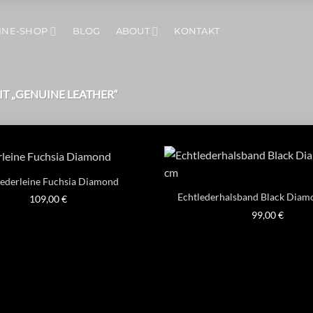
INE-SHOP
BLOG
ABOUT
KONTAKT
 „GENUINE LEATHER“
lederleine Fuchsia Diamond
Echtlederhalsband Black Diam
109,00
€
99,00
€