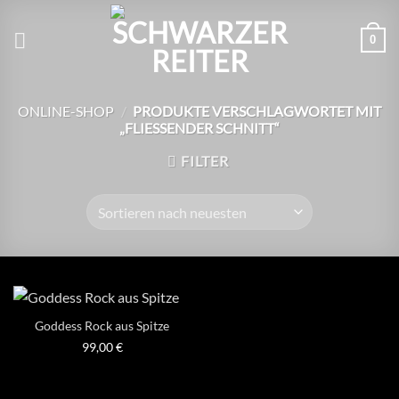
Zum
Inhalt
0
springen
ONLINE-SHOP
/
PRODUKTE VERSCHLAGWORTET MIT
„FLIESSENDER SCHNITT“
FILTER
Goddess Rock aus Spitze
99,00
€