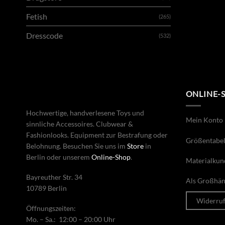
Fetish
(265)
Dresscode
(532)
ONLINE-
Hochwertige, handverlesene Toys und
Mein Konto
sinnliche Accessoires. Clubwear &
Fashionlooks. Equipment zur Bestrafung oder
Größentabel
Belohnung. Besuchen Sie uns im
Store
in
Berlin oder unserem
Online-Shop
.
Materialkun
Bayreuther Str. 34
Als Großhänd
10789 Berlin
Widerru
Öffnungszeiten:
Mo. – Sa.: 12:00 – 20:00 Uhr