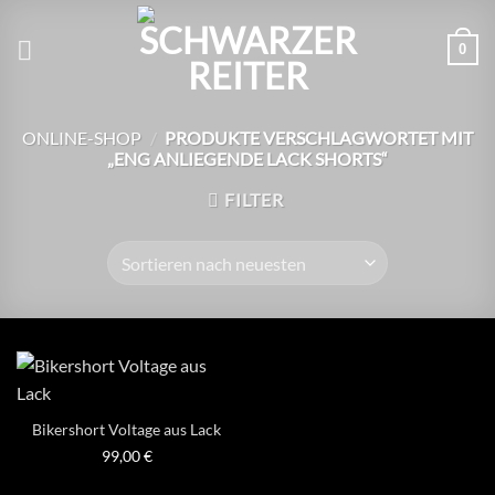
Zum
Inhalt
0
springen
ONLINE-SHOP
/
PRODUKTE VERSCHLAGWORTET MIT
„ENG ANLIEGENDE LACK SHORTS“
FILTER
Bikershort Voltage aus Lack
99,00
€