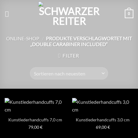
Zum
Inhalt
0
springen
ONLINE-SHOP
/
PRODUKTE VERSCHLAGWORTET MIT
„DOUBLE CARABINER INCLUDED“
FILTER
Kunstlederhandcuffs 7,0 cm
Kunstlederhandcuffs 3,0 cm
79,00
€
69,00
€