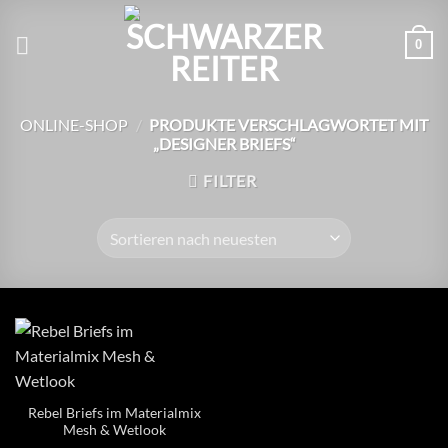
Zum
Inhalt
0
springen
ONLINE-SHOP
/
PRODUKTE VERSCHLAGWORTET MIT
„DESIGNER BRIEFS“
FILTER
Rebel Briefs im Materialmix
Mesh & Wetlook