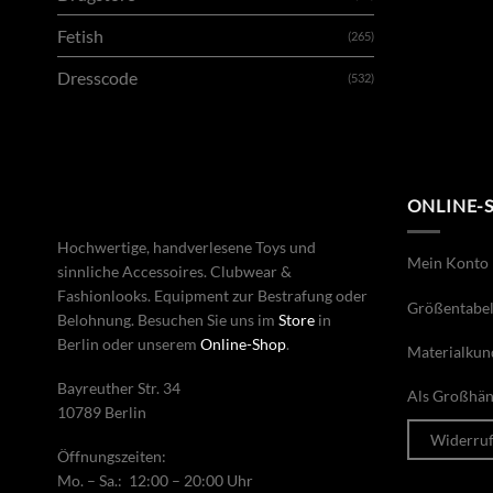
Fetish
(265)
Dresscode
(532)
ONLINE-
Hochwertige, handverlesene Toys und
Mein Konto
sinnliche Accessoires. Clubwear &
Fashionlooks. Equipment zur Bestrafung oder
Größentabel
Belohnung. Besuchen Sie uns im
Store
in
Berlin oder unserem
Online-Shop
.
Materialkun
Bayreuther Str. 34
Als Großhänd
10789 Berlin
Widerru
Öffnungszeiten:
Mo. – Sa.: 12:00 – 20:00 Uhr