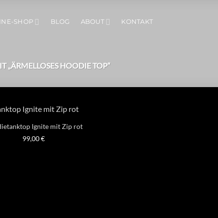
INE-SHOP
BLOG
ABOUT
KONTAKT
 „ÄRMELLOSES HOODIE TOP“
etanktop Ignite mit Zip rot
99,00
€