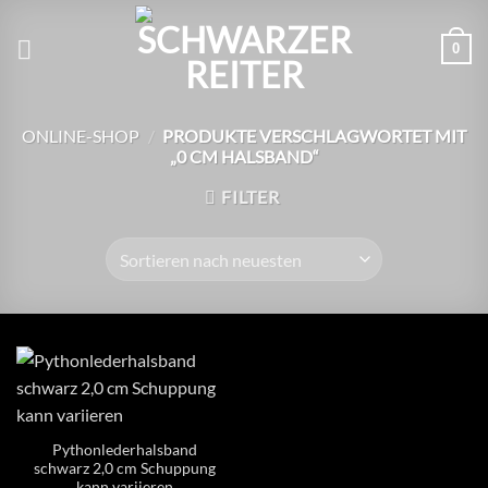
Zum
Inhalt
0
springen
ONLINE-SHOP
/
PRODUKTE VERSCHLAGWORTET MIT
„0 CM HALSBAND“
FILTER
Pythonlederhalsband
schwarz 2,0 cm Schuppung
kann variieren